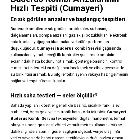
Hızlı Tespiti (Cumayeri)
En sık görülen arızalar ve başlangıç tespitleri
Buderus kombilerde sık görülen problemler; su basınç
dalgalanmaları, pompa arızaları, gaz akışı bozuklukları, elektronik
hata kodları, yoğuşma tıkanmaları ve brülör performans
düşüklüğüdür.
Cumayeri Buderus Kombi Servisi
çağrısında
kullanıcıların yapabileceği ilk kontroller şunlardır: kombinin
ekranındaki hata kodunu not almak, gösterge basıncını kontrol
etmek, peteklerdeki ısı dağılımını incelemek ve cihaz çevresinde
su birikintisi aramak. Bu bilgiler teknisyenin vakaya hazır gelmesini
sağlar ve tespit süresini kısaltır.
Hızlı saha testleri — neler ölçülür?
Sahada yapılan ilk testler genellikle basınç, sıcaklık farkı, alev
stabilitesi, baca gazı ve elektronik hata kodu takibidir.
Cumayeri
Buderus Kombi Servisi
teknisyenleri digital manometre, termal
okuyucu, baca gazı analizörleri ve multimetre kullanarak birkaç
dakika içinde sistemin genel sağlığını ölçecek veriye ulaşır. Bu
veriler sayesinde hangi parçanın tetikleyici olduğu hızlıca ortaya