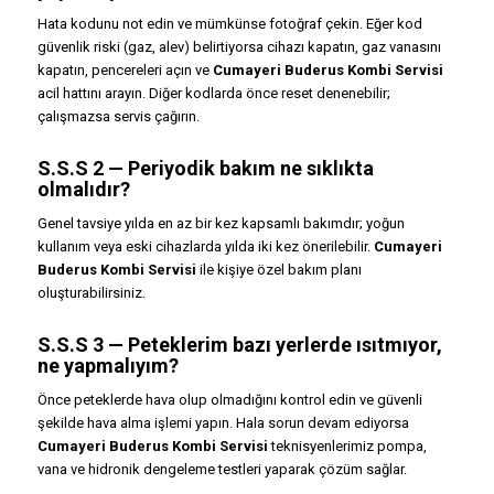
Hata kodunu not edin ve mümkünse fotoğraf çekin. Eğer kod
güvenlik riski (gaz, alev) belirtiyorsa cihazı kapatın, gaz vanasını
kapatın, pencereleri açın ve
Cumayeri Buderus Kombi Servisi
acil hattını arayın. Diğer kodlarda önce reset denenebilir;
çalışmazsa servis çağırın.
S.S.S 2 — Periyodik bakım ne sıklıkta
olmalıdır?
Genel tavsiye yılda en az bir kez kapsamlı bakımdır; yoğun
kullanım veya eski cihazlarda yılda iki kez önerilebilir.
Cumayeri
Buderus Kombi Servisi
ile kişiye özel bakım planı
oluşturabilirsiniz.
S.S.S 3 — Peteklerim bazı yerlerde ısıtmıyor,
ne yapmalıyım?
Önce peteklerde hava olup olmadığını kontrol edin ve güvenli
şekilde hava alma işlemi yapın. Hala sorun devam ediyorsa
Cumayeri Buderus Kombi Servisi
teknisyenlerimiz pompa,
vana ve hidronik dengeleme testleri yaparak çözüm sağlar.