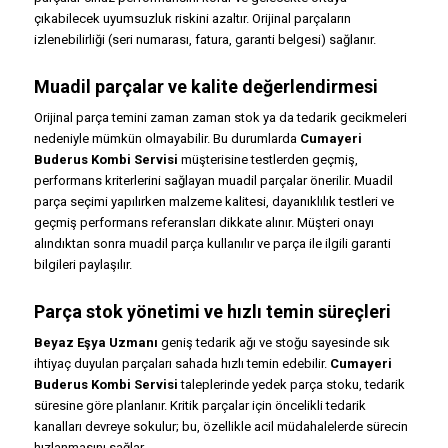
çıkabilecek uyumsuzluk riskini azaltır. Orijinal parçaların
izlenebilirliği (seri numarası, fatura, garanti belgesi) sağlanır.
Muadil parçalar ve kalite değerlendirmesi
Orijinal parça temini zaman zaman stok ya da tedarik gecikmeleri
nedeniyle mümkün olmayabilir. Bu durumlarda
Cumayeri
Buderus Kombi Servisi
müşterisine testlerden geçmiş,
performans kriterlerini sağlayan muadil parçalar önerilir. Muadil
parça seçimi yapılırken malzeme kalitesi, dayanıklılık testleri ve
geçmiş performans referansları dikkate alınır. Müşteri onayı
alındıktan sonra muadil parça kullanılır ve parça ile ilgili garanti
bilgileri paylaşılır.
Parça stok yönetimi ve hızlı temin süreçleri
Beyaz Eşya Uzmanı
geniş tedarik ağı ve stoğu sayesinde sık
ihtiyaç duyulan parçaları sahada hızlı temin edebilir.
Cumayeri
Buderus Kombi Servisi
taleplerinde yedek parça stoku, tedarik
süresine göre planlanır. Kritik parçalar için öncelikli tedarik
kanalları devreye sokulur; bu, özellikle acil müdahalelerde sürecin
hızlanmasını sağlar.