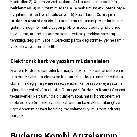
kontrolleri 2) Ölçüm ve veri toplama 3) Hatanın asıl sebebinin
belirlenmesi 4) Minimum müdahale ile maksimum etki prensibiyle
uygulama 5) Test ve stabilizasyon 6) Raporlama.
Cumayeri
Buderus Kombi Servisi
bu adımların tamamını prosedür haline
getirir; örneğin bir sirkülasyon problemi tespit edildiğinde önce
hava alma, ardından pompa verim testi ve gerekiyorsa pompa
temizliği/değişimi yapılır. Gereksiz parça değiştirmek yerine tamir
ve kalibrasyon tercih edilir.
Elektronik kart ve yazılım müdahaleleri
Modern Buderus kombiler karmaşık elektronik kontrol ünitelerine
sahiptir. Yazılım hataları veya kart arızaları doğru tanımlandığında
donanım değişimi yerine reset, yeniden kalibrasyon veya yazılım
güncellemesi çözüm olabilir.
Cumayeri Buderus Kombi Servisi
teknisyenleri kart üstünde ölçümler yapar, hatalı komponentleri
izole eder ve öncelikle yazılım/abonman kaynaklı hataları çözer.
Eğer donanım arızası kesinleşirse yalnızca uyumlu, test edilmiş
parça kullanılır.
Buderus Kombi Arızalarının