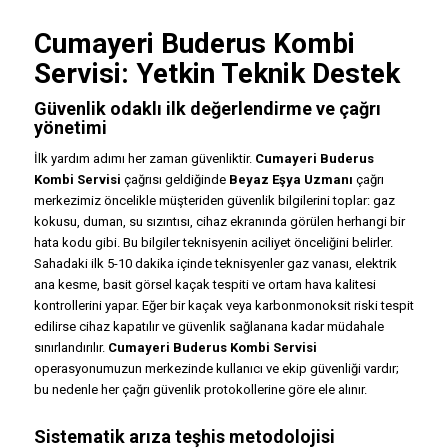
Cumayeri
Buderus Kombi
Servisi
: Yetkin Teknik Destek
Güvenlik odaklı ilk değerlendirme ve çağrı
yönetimi
İlk yardım adımı her zaman güvenliktir.
Cumayeri Buderus
Kombi Servisi
çağrısı geldiğinde
Beyaz Eşya Uzmanı
çağrı
merkezimiz öncelikle müşteriden güvenlik bilgilerini toplar: gaz
kokusu, duman, su sızıntısı, cihaz ekranında görülen herhangi bir
hata kodu gibi. Bu bilgiler teknisyenin aciliyet önceliğini belirler.
Sahadaki ilk 5-10 dakika içinde teknisyenler gaz vanası, elektrik
ana kesme, basit görsel kaçak tespiti ve ortam hava kalitesi
kontrollerini yapar. Eğer bir kaçak veya karbonmonoksit riski tespit
edilirse cihaz kapatılır ve güvenlik sağlanana kadar müdahale
sınırlandırılır.
Cumayeri Buderus Kombi Servisi
operasyonumuzun merkezinde kullanıcı ve ekip güvenliği vardır;
bu nedenle her çağrı güvenlik protokollerine göre ele alınır.
Sistematik arıza teşhis metodolojisi