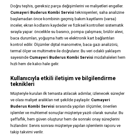
Doğru teşhis, gereksiz parça değişimlerini ve maliyetleri engeller.
Cumayeri Buderus Kombi Servisi
teknisyenleri, saha analizine
başlamadan önce kombinin geçmiş bakım kayıtlarını (varsa)
inceler, ekran kodlarını kaydeder ve fiziksel kontrolleri sistematik
sırayla yapar: öncelikle su basıncı, pompa çalışması, brülör alevi,
baca durumları, yoğuşma hattı ve elektronik kart bağlantıları
kontrol edilir. Ölçümler dijital manometre, baca gazı analizörü,
termal ölçer ve multimetre ile doğrulanır. Bu veri odaklı yaklaşım
sayesinde
Cumayeri Buderus Kombi Servisi
müdahaleleri hem
hızlı hem de kalıcı hale gelir.
Kullanıcıyla etkili iletişim ve bilgilendirme
teknikleri
Müşteriyle kurulan ilk temasta atılacak adımlar, izlenecek süreçler
ve olası maliyet aralıkları net şekilde paylaşılır.
Cumayeri
Buderus Kombi Servisi
sırasında yapılan ölçümler, önerilen
işlemler ve muhtemel sonuçlar müşteriye yazılı olarak sunulur. Bu
şeffaflık, hem güven oluşturur hem de sonraki onay süreçlerini
hızlandırır. Servis sonrası müşteriye yapılan işlemlerin raporu ve
takip takvimi verilir.