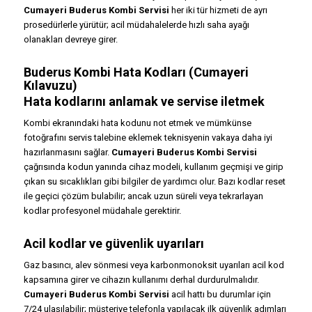
Cumayeri Buderus Kombi Servisi
her iki tür hizmeti de ayrı
prosedürlerle yürütür; acil müdahalelerde hızlı saha ayağı
olanakları devreye girer.
Buderus Kombi Hata Kodları (Cumayeri
Kılavuzu)
Hata kodlarını anlamak ve servise iletmek
Kombi ekranındaki hata kodunu not etmek ve mümkünse
fotoğrafını servis talebine eklemek teknisyenin vakaya daha iyi
hazırlanmasını sağlar.
Cumayeri Buderus Kombi Servisi
çağrısında kodun yanında cihaz modeli, kullanım geçmişi ve girip
çıkan su sıcaklıkları gibi bilgiler de yardımcı olur. Bazı kodlar reset
ile geçici çözüm bulabilir; ancak uzun süreli veya tekrarlayan
kodlar profesyonel müdahale gerektirir.
Acil kodlar ve güvenlik uyarıları
Gaz basıncı, alev sönmesi veya karbonmonoksit uyarıları acil kod
kapsamına girer ve cihazın kullanımı derhal durdurulmalıdır.
Cumayeri Buderus Kombi Servisi
acil hattı bu durumlar için
7/24 ulaşılabilir; müşteriye telefonla yapılacak ilk güvenlik adımları