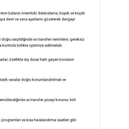
vrenin balansı önemlidir. Balanslama, büyük ve küçük
ompa devri ve vana ayarlarını gözeterek dengeyi
doğru seçildiğinde ısı transferi verimlenir; gereksiz
kontrolü birlikte optimize edilmelidir.
tar; özellikle dış duvar hattı geçen boruların
statik vanalar doğru konumlandırılmalı ve
temizlendiğinde ısı transfer yüzeyi korunur; kirli
k programları ve kısa havalandırma saatleri gibi