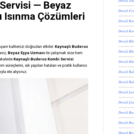
Denizli Tel
Servisi —
Beyaz
Denizli Fır
lı Isınma Çözümleri
Denizli Ko
Denizli Kom
Denizli Kl
aşam kalitenizi doğrudan etkiler.
Kaynaşlı Buderus
Denizli Kli
anız,
Beyaz Eşya Uzmanı
ile çalışmak size hem
makalede
Kaynaşlı Buderus Kombi Servisi
Denizli Kli
 süreçlerini, sık yapılan hataları ve pratik kullanıcı
Denizli Bul
ıyla ele alıyoruz.
Denizli Bul
Denizli Ça
Denizli Çam
Denizli Buz
Denizli Buz
Denizli Bey