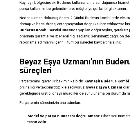
Kaynaşlı bölgesindeki Buderus kullanıcılarına sunduğumuz hizmet şu 
parça kullanımı, belgelendirme ve müşteriye şeffaf bilgi aktarımı.
Neden uzman dokunuş önemli? Çünkü Buderus kombilerde elektronik
drenajı ve baca-drenaj entegrasyonları doğru kalibre edilmezse k
Buderus Kombi Servisi
sırasında yapılan doğru teşhis, gereksiz 
onarımın garantisi ve izlenebilirliği sağlanır. Servisimiz; çağrı, ön d
raporlama adımlarını içerir — tüm bu süreçler kayıt altına alınır.
Beyaz Eşya Uzmanı
’nın Buder
süreçleri
Parça temini, güvenilir bakımın kalbidir.
Kaynaşlı Buderus Kombi 
orijinalliği ve takibini titizlikle sağlıyoruz.
Beyaz Eşya Uzmanı
olar
gerektiğinde üretici onaylı muadiller de sunulur ama bu durumda müşter
Parça temin sürecimizin ana adımları:
Model ve parça numarası doğrulaması:
Cihaz seri numara
tespit edilir.