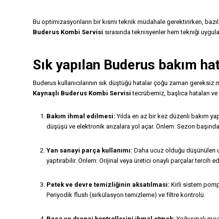
Bu optimizasyonların bir kısmı teknik müdahale gerektirirken, bazıla
Buderus Kombi Servisi
sırasında teknisyenler hem tekniği uygular
Sık yapılan Buderus bakım hat
Buderus kullanıcılarının sık düştüğü hatalar çoğu zaman gereksiz m
Kaynaşlı Buderus Kombi Servisi
tecrübemiz, başlıca hataları ve ö
Bakım ihmal edilmesi:
Yılda en az bir kez düzenli bakım yap
düşüşü ve elektronik arızalara yol açar. Önlem: Sezon başınd
Yan sanayi parça kullanımı:
Daha ucuz olduğu düşünülen uy
yaptırabilir. Önlem: Orijinal veya üretici onaylı parçalar tercih ed
Petek ve devre temizliğinin aksatılması:
Kirli sistem pomp
Periyodik flush (sirkülasyon temizleme) ve filtre kontrolü.
Baca ve drenaj kontrollerini ihmal etmek:
Yoğuşmalı model