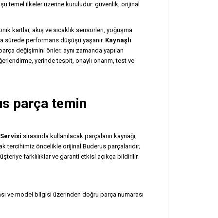
temel ilkeler üzerine kuruludur: güvenlik, orijinal
 kartlar, akış ve sıcaklık sensörleri, yoğuşma
ısa sürede performans düşüşü yaşanır.
Kaynaşlı
parça değişimini önler; aynı zamanda yapılan
eğerlendirme, yerinde tespit, onaylı onarım, test ve
us parça temin
Servisi
sırasında kullanılacak parçaların kaynağı,
ak tercihimiz öncelikle orijinal Buderus parçalarıdır;
iye farklılıklar ve garanti etkisi açıkça bildirilir.
sı ve model bilgisi üzerinden doğru parça numarası