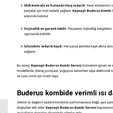
Stok kontrolü ve hızlandırılmış tedarik:
Yerel stoklarımız v
parçalar için hızlı tedarik sağlanır.
Kaynaşlı Buderus Kombi S
aracında bulunur.
Orijinallik ve garanti takibi:
Parçaların orijinalliği belgelenir
raporunda belirtilir.
İzlenebilir tedarik kaydı:
Her parça serviste kayıt altına alını
sağlanır.
Bu süreç,
Kaynaşlı Buderus Kombi Servisi
hizmetinin güven ve sü
modellerde, drenaj pompası, yoğuşma sensörleri veya elektronik kart 
ve uzun ömrü için önem taşır.
Buderus kombide verimli ısı 
Verimli ısı dağılımı sadece kombinin performansına değil, aynı zam
doğrudan etki eder.
Kaynaşlı Buderus Kombi Servisi
kapsamında 
Kaynaşlı Bosch Kombi
de kullanıcı davranışı düzeyinde adımlar atılır: