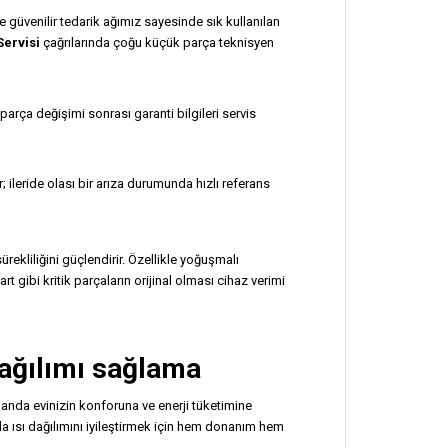
e güvenilir tedarik ağımız sayesinde sık kullanılan
ervisi
çağrılarında çoğu küçük parça teknisyen
; parça değişimi sonrası garanti bilgileri servis
r; ileride olası bir arıza durumunda hızlı referans
rekliliğini güçlendirir. Özellikle yoğuşmalı
gibi kritik parçaların orijinal olması cihaz verimi
dağılımı sağlama
anda evinizin konforuna ve enerji tüketimine
ısı dağılımını iyileştirmek için hem donanım hem