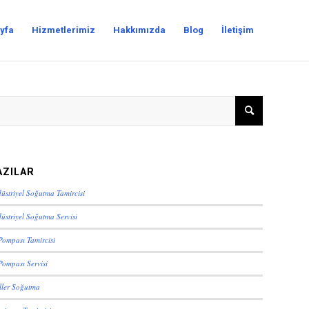
yfa
Hizmetlerimiz
Hakkımızda
Blog
İletişim
AZILAR
düstriyel Soğutma Tamircisi
üstriyel Soğutma Servisi
 Pompası Tamircisi
 Pompası Servisi
iller Soğutma