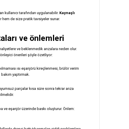
rı kullanıcı tarafından uygulanabilir.
Kaynaşlı
 hem de size pratik tavsiyeler sunar.
aları ve önlemleri
aliyetlere ve beklenmedik arızalara neden olur.
nleyici önerileri şöyle özetliyor:
ılmaması ısı eşanjörü kireçlenmesi, brülör verim
a bakım yaptırmak.
umsuz parçalar kısa süre sonra tekrar arıza
ilmelidir.
a ve eşanjör üzerinde baskı oluşturur. Önlem:
lerde drenaj hattı tıkanmaları ciddi problemlere