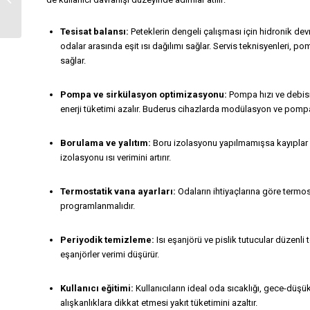
Servisi
Tesisat balansı:
Peteklerin dengeli çalışması için hidronik de
odalar arasında eşit ısı dağılımı sağlar. Servis teknisyenleri, p
sağlar.
Pompa ve sirkülasyon optimizasyonu:
Pompa hızı ve debisi 
enerji tüketimi azalır. Buderus cihazlarda modülasyon ve pompa 
Borulama ve yalıtım:
Boru izolasyonu yapılmamışsa kayıplar ar
izolasyonu ısı verimini artırır.
Termostatik vana ayarları:
Odaların ihtiyaçlarına göre termo
programlanmalıdır.
Periyodik temizleme:
Isı eşanjörü ve pislik tutucular düzenli 
eşanjörler verimi düşürür.
Kullanıcı eğitimi:
Kullanıcıların ideal oda sıcaklığı, gece-düşü
alışkanlıklara dikkat etmesi yakıt tüketimini azaltır.