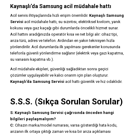
Kaynaşlı’da Samsung acil müdahale hattı
Acil servis ihtiyaçlarında hızlı erişim önemlidir.
Kaynaşlı Samsung
Servisi
acil müdahale hattı, su sızıntısı, elektriksel kıvılcım, yanık
kokusu veya gaz kaçağı gibi durumlarda öncelikli hizmet sunar.
Acil hattını aradığınızda operatör kısa ve net bilgi alır: cihaz tipi,
arıza türü, adres ve telefon. Ardından en yakın teknisyen hızla
yönlendirilir. Acil durumlarda ilk yapılması gerekenler konusunda
telefonla güvenli yönlendirme sağlanır (elektrik veya gazı kapatma,
su vanasını kapatma vb.).
Acil müdahale ekipleri, güvenliği sağladıktan sonra geçici
çözümler uygulayabilir ve kalıcı onarım için plan oluşturur.
Kaynaşlı’da Samsung Servisi
acil hattı güvenlik ve hız odaklıdır.
S.S.S. (Sıkça Sorulan Sorular)
S: Kaynaşlı Samsung Servisi çağrısında önceden hangi
bilgileri paylaşmalıyım?
C:
Cihazın marka/model numarası, varsa gösterdiği hata kodu,
arızanın ilk ortaya çıktığı zaman ve kısa bir arıza açıklaması