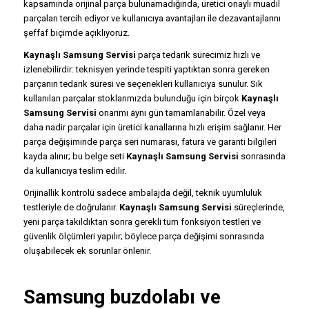
kapsamında orijinal parça bulunamadığında, üretici onaylı muadil
parçaları tercih ediyor ve kullanıcıya avantajları ile dezavantajlarını
şeffaf biçimde açıklıyoruz.
Kaynaşlı Samsung Servisi
parça tedarik sürecimiz hızlı ve
izlenebilirdir: teknisyen yerinde tespiti yaptıktan sonra gereken
parçanın tedarik süresi ve seçenekleri kullanıcıya sunulur. Sık
kullanılan parçalar stoklarımızda bulunduğu için birçok
Kaynaşlı
Samsung Servisi
onarımı aynı gün tamamlanabilir. Özel veya
daha nadir parçalar için üretici kanallarına hızlı erişim sağlanır. Her
parça değişiminde parça seri numarası, fatura ve garanti bilgileri
kayda alınır; bu belge seti
Kaynaşlı Samsung Servisi
sonrasında
da kullanıcıya teslim edilir.
Orijinallik kontrolü sadece ambalajda değil, teknik uyumluluk
testleriyle de doğrulanır.
Kaynaşlı Samsung Servisi
süreçlerinde,
yeni parça takıldıktan sonra gerekli tüm fonksiyon testleri ve
güvenlik ölçümleri yapılır; böylece parça değişimi sonrasında
oluşabilecek ek sorunlar önlenir.
Samsung buzdolabı ve