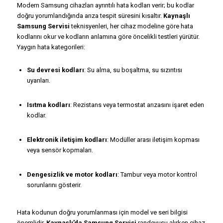
Modern Samsung cihazları ayrıntılı hata kodları verir; bu kodlar
doğru yorumlandığında arıza tespit süresini kısaltır.
Kaynaşlı
Samsung Servisi
teknisyenleri, her cihaz modeline göre hata
kodlarını okur ve kodların anlamına göre öncelikli testleri yürütür.
Yaygın hata kategorileri:
Su devresi kodları
: Su alma, su boşaltma, su sızıntısı
uyarıları.
Isıtma kodları
: Rezistans veya termostat arızasını işaret eden
kodlar.
Elektronik iletişim kodları
: Modüller arası iletişim kopması
veya sensör kopmaları.
Dengesizlik ve motor kodları
: Tambur veya motor kontrol
sorunlarını gösterir.
Hata kodunun doğru yorumlanması için model ve seri bilgisi
önemlidir.
Kaynaşlı’da Samsung Servisi
randevusu alırken cihaz