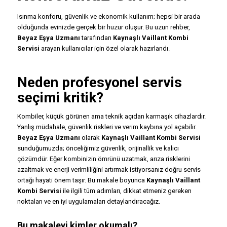
Isınma konforu, güvenlik ve ekonomik kullanım; hepsi bir arada
olduğunda evinizde gerçek bir huzur oluşur. Bu uzun rehber,
Beyaz Eşya Uzmanı
tarafından
Kaynaşlı Vaillant Kombi
Servisi
arayan kullanıcılar için özel olarak hazırlandı.
Neden profesyonel servis
seçimi kritik?
Kombiler, küçük görünen ama teknik açıdan karmaşık cihazlardır.
Yanlış müdahale, güvenlik riskleri ve verim kaybına yol açabilir.
Beyaz Eşya Uzmanı
olarak
Kaynaşlı Vaillant Kombi Servisi
sunduğumuzda; önceliğimiz güvenlik, orijinallik ve kalıcı
çözümdür. Eğer kombinizin ömrünü uzatmak, arıza risklerini
azaltmak ve enerji verimliliğini artırmak istiyorsanız doğru servis
ortağı hayati önem taşır. Bu makale boyunca
Kaynaşlı Vaillant
Kombi Servisi
ile ilgili tüm adımları, dikkat etmeniz gereken
noktaları ve en iyi uygulamaları detaylandıracağız.
Bu makaleyi kimler okumalı?