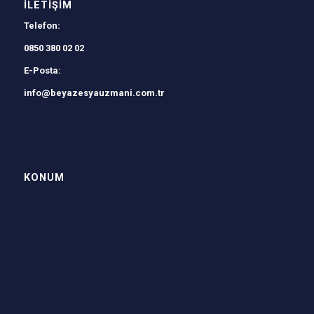
İLETIŞIM
Telefon:
0850 380 02 02
E-Posta:
info@beyazesyauzmani.com.tr
KONUM