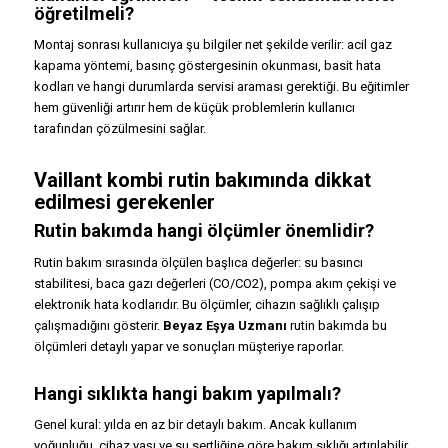
öğretilmeli?
Montaj sonrası kullanıcıya şu bilgiler net şekilde verilir: acil gaz
kapama yöntemi, basınç göstergesinin okunması, basit hata
kodları ve hangi durumlarda servisi araması gerektiği. Bu eğitimler
hem güvenliği artırır hem de küçük problemlerin kullanıcı
tarafından çözülmesini sağlar.
Vaillant kombi rutin bakımında dikkat
edilmesi gerekenler
Rutin bakımda hangi ölçümler önemlidir?
Rutin bakım sırasında ölçülen başlıca değerler: su basıncı
stabilitesi, baca gazı değerleri (CO/CO2), pompa akım çekişi ve
elektronik hata kodlarıdır. Bu ölçümler, cihazın sağlıklı çalışıp
çalışmadığını gösterir.
Beyaz Eşya Uzmanı
rutin bakımda bu
ölçümleri detaylı yapar ve sonuçları müşteriye raporlar.
Hangi sıklıkta hangi bakım yapılmalı?
Genel kural: yılda en az bir detaylı bakım. Ancak kullanım
yoğunluğu, cihaz yaşı ve su sertliğine göre bakım sıklığı artırılabilir.