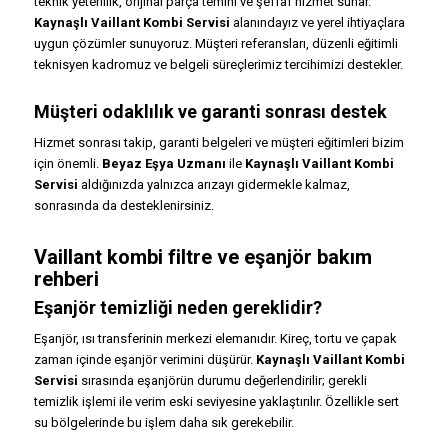
teknik yeterlilik, orijinal parça temini ve şeffaf hizmet sunar.
Kaynaşlı Vaillant Kombi Servisi
alanındayız ve yerel ihtiyaçlara
uygun çözümler sunuyoruz. Müşteri referansları, düzenli eğitimli
teknisyen kadromuz ve belgeli süreçlerimiz tercihimizi destekler.
Müşteri odaklılık ve garanti sonrası destek
Hizmet sonrası takip, garanti belgeleri ve müşteri eğitimleri bizim
için önemli.
Beyaz Eşya Uzmanı
ile
Kaynaşlı Vaillant Kombi
Servisi
aldığınızda yalnızca arızayı gidermekle kalmaz,
sonrasında da desteklenirsiniz.
Vaillant kombi filtre ve eşanjör bakım
rehberi
Eşanjör temizliği neden gereklidir?
Eşanjör, ısı transferinin merkezi elemanıdır. Kireç, tortu ve çapak
zaman içinde eşanjör verimini düşürür.
Kaynaşlı Vaillant Kombi
Servisi
sırasında eşanjörün durumu değerlendirilir; gerekli
temizlik işlemi ile verim eski seviyesine yaklaştırılır. Özellikle sert
su bölgelerinde bu işlem daha sık gerekebilir.