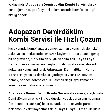
yaklaşımdır.
Adapazarı Demirdöküm Kombi Servisi
olarak
sunduğumuz bu profesyonel bakım, aslında birer “check-up”
niteliğindedir.
Adapazarı Demirdöküm
Kombi Servisi İle Hızlı Çözüm
Kış aylarında kombi arızası demek, zamanla yarışmak demektir.
Sakarya’nın merkezinden en uzak köylerine kadar uzanan geniş
bir coğrafyada, hız bizim en büyük vaadimizdir.
Beyaz Eşya
Uzmanı
, mobil servis araçlarıyla donatılmış ekiplerini stratejik
noktalara konuşlandırarak
Adapazarı Demirdöküm Kombi
Servisi
ihtiyacınıza dakikalar içinde yanıt verir. Hızlı çözüm
demek, sadece adrese çabuk ulaşmak değil, aynı zamanda
sorunu ilk müdahalede bitirmektir.
Adapazarı Demirdöküm Kombi Servisi
ekiplerimiz, araçlarında
Demirdöküm’ün en sık ihtiyaç duyulan yedek parçalarını (pompa,
fan, sensörler, anakart) hazır bulundurur. Bu sayede, parça
beklemekle vakit kaybetmezsiniz.
Beyaz Eşya Uzmanı
ile kışın