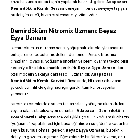
arıza hakkında bir ön teşhis yapılarak hazırlıklı gelinir.
Adapazarı
Demirdöküm Kombi Servisi
deneyimini bir üst seviyeye taşıyan
bu iletişim gücü, bizim profesyonel yüzümüzdür.
Demirdöküm Nitromix Uzmanı: Beyaz
Eşya Uzmanı
Demirdöküm’ün Nitromix serisi, yoğuşmalı teknolojiyle tasarrufu
birleştiren en popüler modellerinden biridir. Ancak Nitromix
cihazların iç yapısı, yoğuşma sifonları ve premix yanma teknolojisi
nedeniyle özel bir uzmanlık gerektirir.
Beyaz Eşya Uzmanı
, bu
özel modelin Sakarya’daki tescilli uzmanıdır.
Adapazarı
Demirdöküm Kombi Servisi
bünyesinde, Nitromix cihazların
yüksek verimlilikle çalışması için gerekli tüm kalibrasyonları
yapıyoruz.
Nitromix kombilerde görülen fan arızaları, yoğuşma tıkanıklıkları
veya anakart stabilizasyon sorunları,
Adapazarı Demirdöküm
Kombi Servisi
ekiplerimizce kolaylıkla çözülür. Yoğuşmalı cihazın
“yoğuşma” yapabilmesi için baca eğiminden su giderine kadar her
şeyin kusursuz olması gerekir.
Beyaz Eşya Uzmanı
, bu teknik
detayları gözden kaçırmaz. Eğer evinizde bir Nitromix varsa, onu