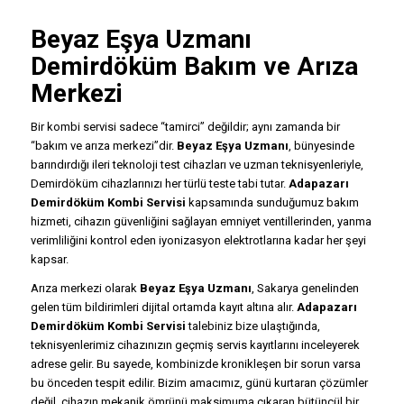
Beyaz Eşya Uzmanı
Demirdöküm Bakım ve Arıza
Merkezi
Bir kombi servisi sadece “tamirci” değildir; aynı zamanda bir
“bakım ve arıza merkezi”dir.
Beyaz Eşya Uzmanı
, bünyesinde
barındırdığı ileri teknoloji test cihazları ve uzman teknisyenleriyle,
Demirdöküm cihazlarınızı her türlü teste tabi tutar.
Adapazarı
Demirdöküm Kombi Servisi
kapsamında sunduğumuz bakım
hizmeti, cihazın güvenliğini sağlayan emniyet ventillerinden, yanma
verimliliğini kontrol eden iyonizasyon elektrotlarına kadar her şeyi
kapsar.
Arıza merkezi olarak
Beyaz Eşya Uzmanı
, Sakarya genelinden
gelen tüm bildirimleri dijital ortamda kayıt altına alır.
Adapazarı
Demirdöküm Kombi Servisi
talebiniz bize ulaştığında,
teknisyenlerimiz cihazınızın geçmiş servis kayıtlarını inceleyerek
adrese gelir. Bu sayede, kombinizde kronikleşen bir sorun varsa
bu önceden tespit edilir. Bizim amacımız, günü kurtaran çözümler
değil, cihazın mekanik ömrünü maksimuma çıkaran bütüncül bir