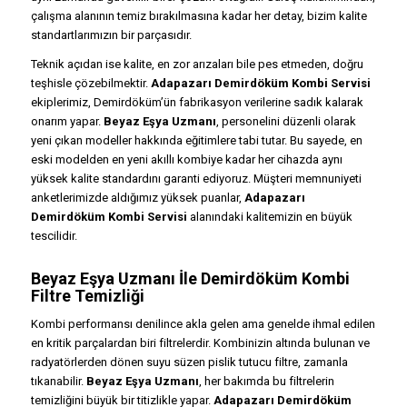
çalışma alanının temiz bırakılmasına kadar her detay, bizim kalite
standartlarımızın bir parçasıdır.
Teknik açıdan ise kalite, en zor arızaları bile pes etmeden, doğru
teşhisle çözebilmektir.
Adapazarı Demirdöküm Kombi Servisi
ekiplerimiz, Demirdöküm’ün fabrikasyon verilerine sadık kalarak
onarım yapar.
Beyaz Eşya Uzmanı
, personelini düzenli olarak
yeni çıkan modeller hakkında eğitimlere tabi tutar. Bu sayede, en
eski modelden en yeni akıllı kombiye kadar her cihazda aynı
yüksek kalite standardını garanti ediyoruz. Müşteri memnuniyeti
anketlerimizde aldığımız yüksek puanlar,
Adapazarı
Demirdöküm Kombi Servisi
alanındaki kalitemizin en büyük
tescilidir.
Beyaz Eşya Uzmanı İle Demirdöküm Kombi
Filtre Temizliği
Kombi performansı denilince akla gelen ama genelde ihmal edilen
en kritik parçalardan biri filtrelerdir. Kombinizin altında bulunan ve
radyatörlerden dönen suyu süzen pislik tutucu filtre, zamanla
tıkanabilir.
Beyaz Eşya Uzmanı
, her bakımda bu filtrelerin
temizliğini büyük bir titizlikle yapar.
Adapazarı Demirdöküm