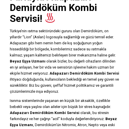
Demirdöküm Kombi
Servisi!
Türkiye’nin ısıtma sektöründeki gururu olan Demirdöküm, on
yıllardır “Lion” (Aslan) logosuyla sağlamlığı ve gücü temsil eder.
Adapazarı gibi hem nemin hem de kış soğuğunun yoğun
hissedildiği bir bölgede, kombilerimiz sadece su ısıtmakla
kalmaz; yaşam kalitemizi belirleyen birer mekanizma haline gelir.
Beyaz Eşya Uzmanı
olarak bizler, bu değerli cihazların dilinden
en iyi anlayan, her bir vida ve sensörün işlevine hakim uzman bir
ekiple hizmet veriyoruz.
Adapazarı Demirdöküm Kombi Servisi
ihtiyacı doğduğunda, kullanıcıların beklediği en temel şey güven ve
sürekliliktir. Biz bu güveni, şeffaf hizmet politikamız ve garantili
çözümlerimizle inşa ediyoruz.
Isınma sistemlerinde yaşanan en küçük bir aksaklık, özellikle
bebekli veya yaşlısı olan aileler için büyük bir stres kaynağıdır.
Adapazarı Demirdöküm Kombi Servisi
olarak, bu stresin
farkındayız ve her çağrıyı “acil” koduyla değerlendiriyoruz.
Beyaz
Eşya Uzmanı
, Demirdöküm’ün Nitromix, Atron, Nepto veya eski