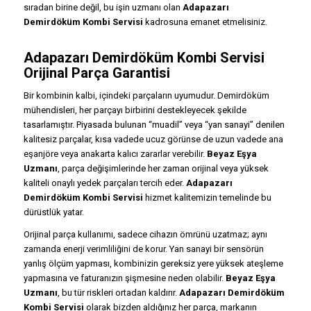
sıradan birine değil, bu işin uzmanı olan
Adapazarı
Demirdöküm Kombi Servisi
kadrosuna emanet etmelisiniz.
Adapazarı Demirdöküm Kombi Servisi
Orijinal Parça Garantisi
Bir kombinin kalbi, içindeki parçaların uyumudur. Demirdöküm
mühendisleri, her parçayı birbirini destekleyecek şekilde
tasarlamıştır. Piyasada bulunan “muadil” veya “yan sanayi” denilen
kalitesiz parçalar, kısa vadede ucuz görünse de uzun vadede ana
eşanjöre veya anakarta kalıcı zararlar verebilir.
Beyaz Eşya
Uzmanı
, parça değişimlerinde her zaman orijinal veya yüksek
kaliteli onaylı yedek parçaları tercih eder.
Adapazarı
Demirdöküm Kombi Servisi
hizmet kalitemizin temelinde bu
dürüstlük yatar.
Orijinal parça kullanımı, sadece cihazın ömrünü uzatmaz; aynı
zamanda enerji verimliliğini de korur. Yan sanayi bir sensörün
yanlış ölçüm yapması, kombinizin gereksiz yere yüksek ateşleme
yapmasına ve faturanızın şişmesine neden olabilir.
Beyaz Eşya
Uzmanı
, bu tür riskleri ortadan kaldırır.
Adapazarı Demirdöküm
Kombi Servisi
olarak bizden aldığınız her parça, markanın