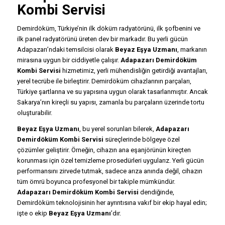
Kombi Servisi
Demirdöküm, Türkiye’nin ilk döküm radyatörünü, ilk şofbenini ve
ilk panel radyatörünü üreten dev bir markadır. Bu yerli gücün
Adapazarı’ndaki temsilcisi olarak
Beyaz Eşya Uzmanı
, markanın
mirasına uygun bir ciddiyetle çalışır.
Adapazarı Demirdöküm
Kombi Servisi
hizmetimiz, yerli mühendisliğin getirdiği avantajları,
yerel tecrübe ile birleştirir. Demirdöküm cihazlarının parçaları,
Türkiye şartlarına ve su yapısına uygun olarak tasarlanmıştır. Ancak
Sakarya’nın kireçli su yapısı, zamanla bu parçaların üzerinde tortu
oluşturabilir.
Beyaz Eşya Uzmanı
, bu yerel sorunları bilerek,
Adapazarı
Demirdöküm Kombi Servisi
süreçlerinde bölgeye özel
çözümler geliştirir. Örneğin, cihazın ana eşanjörünün kireçten
korunması için özel temizleme prosedürleri uygularız. Yerli gücün
performansını zirvede tutmak, sadece arıza anında değil, cihazın
tüm ömrü boyunca profesyonel bir takiple mümkündür.
Adapazarı Demirdöküm Kombi Servisi
dendiğinde,
Demirdöküm teknolojisinin her ayrıntısına vakıf bir ekip hayal edin;
işte o ekip
Beyaz Eşya Uzmanı
’dır.