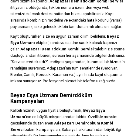
devri bizimle kapandı.
Adapazarı Demirdöküm Kombi Servisi
ihtiyacınız olduğunda, tek bir numara üzerinden veya web
sitemizdeki canlı destek hattından bize ulaşabilirsiniz. Kayıt
sırasında kombinizin modelini ve ekrandaki hata kodunu (varsa)
paylaşmanız, size gelecek ekibin tam donanımlı olmasını sağlar.
Kayıt oluştururken size en uygun zaman dilimi belirlenir.
Beyaz
Eşya Uzmanı
ekipleri, randevu saatine sadık kalarak kapınızı
çalar.
Adapazarı Demirdöküm Kombi Servisi
talebiniz sisteme
düştüğü andan itibaren, sürecin her aşamasında bilgilendirilirsiniz.
“Servis nerede kaldı?” endişesi yaşamadan, kurumsal bir hizmetin
rahatlığını sürersiniz. Adapazarı’nın tüm semtlerinde (Serdivan,
Erenler, Camili, Korucuk, Karaman vb.) aynı hızda kayıt oluşturma
imkanı sunuyoruz. Profesyonel hizmet bir telefon uzağınızda.
Beyaz Eşya Uzmanı Demirdöküm
Kampanyaları
Kaliteli hizmeti uygun fiyatla buluşturmak,
Beyaz Eşya
Uzmanı
’nın en büyük misyonlarından biridir. Özellikle mevsim
geçişlerinde düzenlenen
Adapazarı Demirdöküm Kombi
Servisi
bakım kampanyaları, Sakarya halkı tarafından büyük ilgi
görmektedir. Bu kampanyalar sayesinde, kışa hazırlıksız