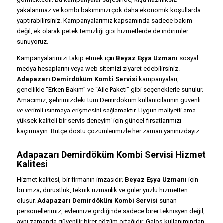
yakalanmaz ve kombi bakımınızı çok daha ekonomik koşullarda
yaptırabilirsiniz. Kampanyalarımız kapsamında sadece bakım
değil, ek olarak petek temizliği gibi hizmetlerde de indirimler
sunuyoruz.
Kampanyalarımızı takip etmek için
Beyaz Eşya Uzmanı
sosyal
medya hesaplarını veya web sitemizi ziyaret edebilirsiniz.
Adapazarı Demirdöküm Kombi Servisi
kampanyaları,
genellikle “Erken Bakım” ve “Aile Paketi” gibi seçeneklerle sunulur.
Amacımız, şehrimizdeki tüm Demirdöküm kullanıcılarının güvenli
ve verimli ısınmaya erişmesini sağlamaktır. Uygun maliyetli ama
yüksek kaliteli bir servis deneyimi için güncel fırsatlarımızı
kaçırmayın. Bütçe dostu çözümlerimizle her zaman yanınızdayız.
Adapazarı Demirdöküm Kombi Servisi Hizmet
Kalitesi
Hizmet kalitesi, bir firmanın imzasıdır.
Beyaz Eşya Uzmanı
için
bu imza; dürüstlük, teknik uzmanlık ve güler yüzlü hizmetten
oluşur.
Adapazarı Demirdöküm Kombi Servisi
sunan
personellerimiz, evlerinize girdiğinde sadece birer teknisyen değil,
aynı zamanda güvenilir birer çözüm ortağıdır. Galoş kullanımından,