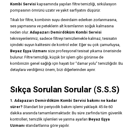
Kombi Servisi
kapsamında yapılan filtre temizliği, sirkülasyon
pompasının ömrünü uzatır ve yakıt sarfiyatını düşürür.
Tıkalı bir filtre, kombinin suyu devirdaim ederken zorlanmasına,
ses yapmasına ve peteklerin alt kısımlarının soğuk kalmasına
neden olur.
Adapazarı Demirdöküm Kombi Servisi
teknisyenlerimiz, sadece filtreyi temizlemekle kalmaz, tesisatın
içindeki suyun kalitesini de kontrol eder. Eğer su çok çamurluysa,
Beyaz Eşya Uzmanı
size profesyonel tesisat yıkama önerisinde
bulunur. Filtre temizliği, küçük bir işlem gibi görünse de
kombinizin genel sağlığı için hayati bir “damar yolu” temizliğidir. Bu
detaylara verdiğimiz önem, bizi diğerlerinden ayırır.
Sıkça Sorulan Sorular (S.S.S)
1. Adapazarı Demirdöküm Kombi Servisi bakımı ne kadar
sürer?
Standart bir periyodik bakım işlemi yaklaşık 45 ile 60
dakika arasında tamamlanmaktadır. Bu süre zarfında tüm güvenlik
kontrolleri, temizlik işlemleri ve yanma ayarları
Beyaz Eşya
Uzmanı
standartlarına göre yapılır.