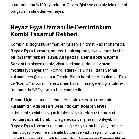
standartlarına %100 uyumludur. Güvenliğiniz ve cebiniz için orijinal
parçadan asla ödün vermeyin.
Beyaz Eşya Uzmanı İle Demirdöküm
Kombi Tasarruf Rehberi
Kombinizi doğru kullanmak, en iyi servis hizmeti kadar önemlidir.
Beyaz Eşya Uzmanı
, sadece tamir yapmaz, aynı zamanda size
bir “tasarruf rehberi” sunar.
Adapazarı Demirdöküm Kombi
Servisi
teknisyenlerimiz, ziyaretleri sırasında cihazınızın
modülasyon ayarlarını kontrol ederek, ısıyı nasıl daha verimli
kullanabileceğinizi anlatır. Demirdöküm kombilerde bulunan “Eko”
ve “Konfor” modlarının ne zaman kullanılması gerektiğini bilmek,
faturanızda %20’ye varan fark yaratabilir.
Tasarruf için en önemli adımlardan biri de oda termostatı
kullanımıdır.
Adapazarı Demirdöküm Kombi Servisi
ekiplerimiz, evinize uygun kablolu veya kablosuz termostat
montajı yaparak kombinizin gereksiz çalışmasını önleyebilir.
Beyaz Eşya Uzmanı
danışmanlığında yapılan bu iyileştirmeler,
hem doğayı korur hem de aile bütçenize katkı sağlar. Unutmayın,
verimli bir kombi bakımlı bir kombidir.
Adapazarı Demirdöküm