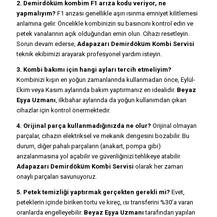
2. Demirdöküm kombim F1 arıza kodu veriyor, ne
yapmalıyım?
F1 arızası genellikle aşırı ısınma emniyet kilitlemesi
anlamına gelir. Öncelikle kombinizin su basıncını kontrol edin ve
petek vanalarının açık olduğundan emin olun. Cihazı resetleyin.
Sorun devam ederse,
Adapazarı Demirdöküm Kombi Servisi
teknik ekibimizi arayarak profesyonel yardım isteyin.
3. Kombi bakımı için hangi ayları tercih etmeliyim?
Kombinizi kışın en yoğun zamanlarında kullanmadan önce, Eylül-
Ekim veya Kasım aylarında bakım yaptırmanız en idealidir.
Beyaz
Eşya Uzmanı
, ilkbahar aylarında da yoğun kullanımdan çıkan
cihazlar için kontrol önermektedir.
4. Orijinal parça kullanmadığınızda ne olur?
Orijinal olmayan
parçalar, cihazın elektriksel ve mekanik dengesini bozabilir. Bu
durum, diğer pahalı parçaların (anakart, pompa gibi)
arızalanmasına yol açabilir ve güvenliğinizi tehlikeye atabilir.
Adapazarı Demirdöküm Kombi Servisi
olarak her zaman
onaylı parçaları savunuyoruz.
5. Petek temizliği yaptırmak gerçekten gerekli mi?
Evet,
peteklerin içinde biriken tortu ve kireç, ısı transferini %30’a varan
oranlarda engelleyebilir.
Beyaz Eşya Uzmanı
tarafından yapılan