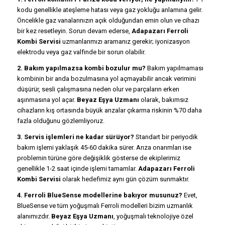
kodu genellikle ateşleme hatası veya gaz yokluğu anlamına gelir.
Öncelikle gaz vanalarınızın açık olduğundan emin olun ve cihazı
bir kez resetleyin. Sorun devam ederse,
Adapazarı Ferroli
Kombi Servisi
uzmanlarımızı aramanız gerekir; iyonizasyon
elektrodu veya gaz valfinde bir sorun olabilir.
2. Bakım yapılmazsa kombi bozulur mu?
Bakım yapılmaması
kombinin bir anda bozulmasına yol açmayabilir ancak verimini
düşürür, sesli çalışmasına neden olur ve parçaların erken
aşınmasına yol açar.
Beyaz Eşya Uzmanı
olarak, bakımsız
cihazların kış ortasında büyük arızalar çıkarma riskinin %70 daha
fazla olduğunu gözlemliyoruz.
3. Servis işlemleri ne kadar sürüyor?
Standart bir periyodik
bakım işlemi yaklaşık 45-60 dakika sürer. Arıza onarımları ise
problemin türüne göre değişiklik gösterse de ekiplerimiz
genellikle 1-2 saat içinde işlemi tamamlar.
Adapazarı Ferroli
Kombi Servisi
olarak hedefimiz aynı gün çözüm sunmaktır.
4. Ferroli BlueSense modellerine bakıyor musunuz?
Evet,
BlueSense ve tüm yoğuşmalı Ferroli modelleri bizim uzmanlık
alanımızdır.
Beyaz Eşya Uzmanı
, yoğuşmalı teknolojiye özel