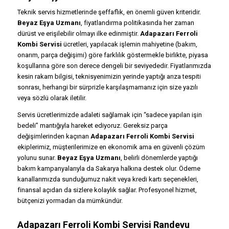
Teknik servis hizmetlerinde şeffaflık, en önemli güven kriteridir.
Beyaz Eşya Uzmanı
, fiyatlandırma politikasında her zaman
dürüst ve erişilebilir olmayı ilke edinmiştir.
Adapazarı Ferroli
Kombi Servisi
ücretleri, yapılacak işlemin mahiyetine (bakım,
onarım, parça değişimi) göre farklılık göstermekle birlikte, piyasa
koşullarına göre son derece dengeli bir seviyededir. Fiyatlarımızda
kesin rakam bilgisi, teknisyenimizin yerinde yaptığı arıza tespiti
sonrası, herhangi bir sürprizle karşılaşmamanız için size yazılı
veya sözlü olarak iletilir.
Servis ücretlerimizde adaleti sağlamak için “sadece yapılan işin
bedeli” mantığıyla hareket ediyoruz. Gereksiz parça
değişimlerinden kaçınan
Adapazarı Ferroli Kombi Servisi
ekiplerimiz, müşterilerimize en ekonomik ama en güvenli çözüm
yolunu sunar.
Beyaz Eşya Uzmanı
, belirli dönemlerde yaptığı
bakım kampanyalarıyla da Sakarya halkına destek olur. Ödeme
kanallarımızda sunduğumuz nakit veya kredi kartı seçenekleri,
finansal açıdan da sizlere kolaylık sağlar. Profesyonel hizmet,
bütçenizi yormadan da mümkündür.
Adapazarı Ferroli Kombi Servisi Randevu