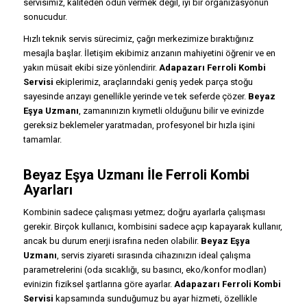
servisimiz, kaliteden ödün vermek değil, iyi bir organizasyonun
sonucudur.
Hızlı teknik servis sürecimiz, çağrı merkezimize bıraktığınız
mesajla başlar. İletişim ekibimiz arızanın mahiyetini öğrenir ve en
yakın müsait ekibi size yönlendirir.
Adapazarı Ferroli Kombi
Servisi
ekiplerimiz, araçlarındaki geniş yedek parça stoğu
sayesinde arızayı genellikle yerinde ve tek seferde çözer.
Beyaz
Eşya Uzmanı
, zamanınızın kıymetli olduğunu bilir ve evinizde
gereksiz beklemeler yaratmadan, profesyonel bir hızla işini
tamamlar.
Beyaz Eşya Uzmanı İle Ferroli Kombi
Ayarları
Kombinin sadece çalışması yetmez; doğru ayarlarla çalışması
gerekir. Birçok kullanıcı, kombisini sadece açıp kapayarak kullanır,
ancak bu durum enerji israfına neden olabilir.
Beyaz Eşya
Uzmanı
, servis ziyareti sırasında cihazınızın ideal çalışma
parametrelerini (oda sıcaklığı, su basıncı, eko/konfor modları)
evinizin fiziksel şartlarına göre ayarlar.
Adapazarı Ferroli Kombi
Servisi
kapsamında sunduğumuz bu ayar hizmeti, özellikle