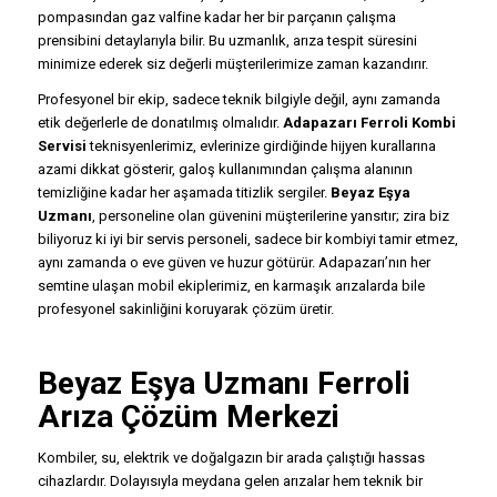
pompasından gaz valfine kadar her bir parçanın çalışma
prensibini detaylarıyla bilir. Bu uzmanlık, arıza tespit süresini
minimize ederek siz değerli müşterilerimize zaman kazandırır.
Profesyonel bir ekip, sadece teknik bilgiyle değil, aynı zamanda
etik değerlerle de donatılmış olmalıdır.
Adapazarı Ferroli Kombi
Servisi
teknisyenlerimiz, evlerinize girdiğinde hijyen kurallarına
azami dikkat gösterir, galoş kullanımından çalışma alanının
temizliğine kadar her aşamada titizlik sergiler.
Beyaz Eşya
Uzmanı
, personeline olan güvenini müşterilerine yansıtır; zira biz
biliyoruz ki iyi bir servis personeli, sadece bir kombiyi tamir etmez,
aynı zamanda o eve güven ve huzur götürür. Adapazarı’nın her
semtine ulaşan mobil ekiplerimiz, en karmaşık arızalarda bile
profesyonel sakinliğini koruyarak çözüm üretir.
Beyaz Eşya Uzmanı Ferroli
Arıza Çözüm Merkezi
Kombiler, su, elektrik ve doğalgazın bir arada çalıştığı hassas
cihazlardır. Dolayısıyla meydana gelen arızalar hem teknik bir