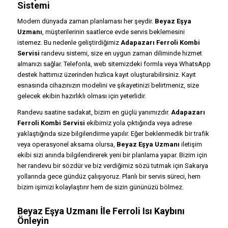
Sistemi
Modern dünyada zaman planlaması her şeydir.
Beyaz Eşya
Uzmanı
, müşterilerinin saatlerce evde servis beklemesini
istemez. Bu nedenle geliştirdiğimiz
Adapazarı Ferroli Kombi
Servisi
randevu sistemi, size en uygun zaman diliminde hizmet
almanızı sağlar. Telefonla, web sitemizdeki formla veya WhatsApp
destek hattımız üzerinden hızlıca kayıt oluşturabilirsiniz. Kayıt
esnasında cihazınızın modelini ve şikayetinizi belirtmeniz, size
gelecek ekibin hazırlıklı olması için yeterlidir.
Randevu saatine sadakat, bizim en güçlü yanımızdır.
Adapazarı
Ferroli Kombi Servisi
ekibimiz yola çıktığında veya adrese
yaklaştığında size bilgilendirme yapılır. Eğer beklenmedik bir trafik
veya operasyonel aksama olursa,
Beyaz Eşya Uzmanı
iletişim
ekibi sizi anında bilgilendirerek yeni bir planlama yapar. Bizim için
her randevu bir sözdür ve biz verdiğimiz sözü tutmak için Sakarya
yollarında gece gündüz çalışıyoruz. Planlı bir servis süreci, hem
bizim işimizi kolaylaştırır hem de sizin gününüzü bölmez.
Beyaz Eşya Uzmanı İle Ferroli Isı Kaybını
Önleyin