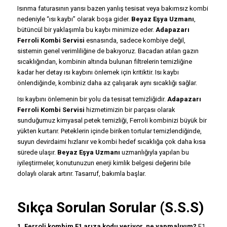
Isınma faturasının yarısı bazen yanlış tesisat veya bakımsız kombi
nedeniyle “ısı kaybı” olarak boşa gider.
Beyaz Eşya Uzmanı
,
bütüncül bir yaklaşımla bu kaybı minimize eder.
Adapazarı
Ferroli Kombi Servisi
esnasında, sadece kombiye değil,
sistemin genel verimliliğine de bakıyoruz. Bacadan atılan gazın
sıcaklığından, kombinin altında bulunan filtrelerin temizliğine
kadar her detay ısı kaybını önlemek için kritiktir. Isı kaybı
önlendiğinde, kombiniz daha az çalışarak aynı sıcaklığı sağlar.
Isı kaybını önlemenin bir yolu da tesisat temizliğidir.
Adapazarı
Ferroli Kombi Servisi
hizmetimizin bir parçası olarak
sunduğumuz kimyasal petek temizliği, Ferroli kombinizi büyük bir
yükten kurtarır. Peteklerin içinde biriken tortular temizlendiğinde,
suyun devirdaimi hızlanır ve kombi hedef sıcaklığa çok daha kısa
sürede ulaşır.
Beyaz Eşya Uzmanı
uzmanlığıyla yapılan bu
iyileştirmeler, konutunuzun enerji kimlik belgesi değerini bile
dolaylı olarak artırır. Tasarruf, bakımla başlar.
Sıkça Sorulan Sorular (S.S.S)
1. Ferroli kombim F1 arıza kodu veriyor, ne yapmalıyım?
F1