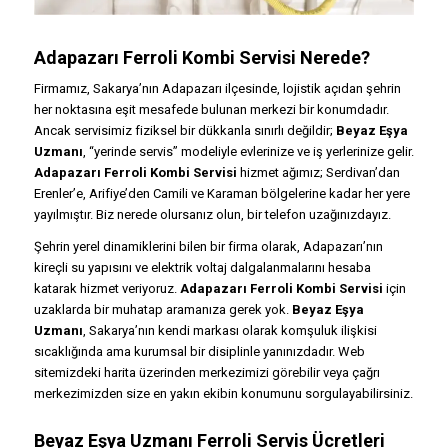
Adapazarı Ferroli Kombi Servisi Nerede?
Firmamız, Sakarya’nın Adapazarı ilçesinde, lojistik açıdan şehrin
her noktasına eşit mesafede bulunan merkezi bir konumdadır.
Ancak servisimiz fiziksel bir dükkanla sınırlı değildir;
Beyaz Eşya
Uzmanı
, “yerinde servis” modeliyle evlerinize ve iş yerlerinize gelir.
Adapazarı Ferroli Kombi Servisi
hizmet ağımız; Serdivan’dan
Erenler’e, Arifiye’den Camili ve Karaman bölgelerine kadar her yere
yayılmıştır. Biz nerede olursanız olun, bir telefon uzağınızdayız.
Şehrin yerel dinamiklerini bilen bir firma olarak, Adapazarı’nın
kireçli su yapısını ve elektrik voltaj dalgalanmalarını hesaba
katarak hizmet veriyoruz.
Adapazarı Ferroli Kombi Servisi
için
uzaklarda bir muhatap aramanıza gerek yok.
Beyaz Eşya
Uzmanı
, Sakarya’nın kendi markası olarak komşuluk ilişkisi
sıcaklığında ama kurumsal bir disiplinle yanınızdadır. Web
sitemizdeki harita üzerinden merkezimizi görebilir veya çağrı
merkezimizden size en yakın ekibin konumunu sorgulayabilirsiniz.
Beyaz Eşya Uzmanı Ferroli Servis Ücretleri