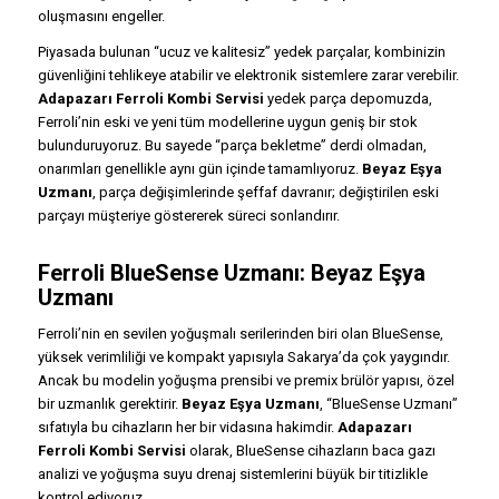
oluşmasını engeller.
Piyasada bulunan “ucuz ve kalitesiz” yedek parçalar, kombinizin
güvenliğini tehlikeye atabilir ve elektronik sistemlere zarar verebilir.
Adapazarı Ferroli Kombi Servisi
yedek parça depomuzda,
Ferroli’nin eski ve yeni tüm modellerine uygun geniş bir stok
bulunduruyoruz. Bu sayede “parça bekletme” derdi olmadan,
onarımları genellikle aynı gün içinde tamamlıyoruz.
Beyaz Eşya
Uzmanı
, parça değişimlerinde şeffaf davranır; değiştirilen eski
parçayı müşteriye göstererek süreci sonlandırır.
Ferroli BlueSense Uzmanı: Beyaz Eşya
Uzmanı
Ferroli’nin en sevilen yoğuşmalı serilerinden biri olan BlueSense,
yüksek verimliliği ve kompakt yapısıyla Sakarya’da çok yaygındır.
Ancak bu modelin yoğuşma prensibi ve premix brülör yapısı, özel
bir uzmanlık gerektirir.
Beyaz Eşya Uzmanı
, “BlueSense Uzmanı”
sıfatıyla bu cihazların her bir vidasına hakimdir.
Adapazarı
Ferroli Kombi Servisi
olarak, BlueSense cihazların baca gazı
analizi ve yoğuşma suyu drenaj sistemlerini büyük bir titizlikle
kontrol ediyoruz.