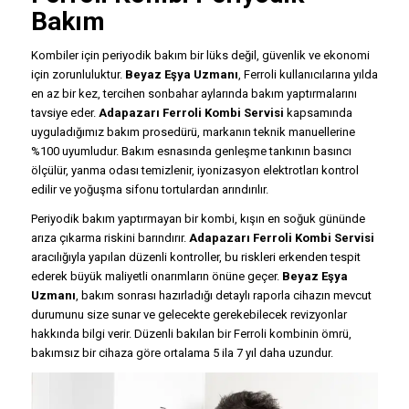
Bakım
Kombiler için periyodik bakım bir lüks değil, güvenlik ve ekonomi
için zorunluluktur.
Beyaz Eşya Uzmanı
, Ferroli kullanıcılarına yılda
en az bir kez, tercihen sonbahar aylarında bakım yaptırmalarını
tavsiye eder.
Adapazarı Ferroli Kombi Servisi
kapsamında
uyguladığımız bakım prosedürü, markanın teknik manuellerine
%100 uyumludur. Bakım esnasında genleşme tankının basıncı
ölçülür, yanma odası temizlenir, iyonizasyon elektrotları kontrol
edilir ve yoğuşma sifonu tortulardan arındırılır.
Periyodik bakım yaptırmayan bir kombi, kışın en soğuk gününde
arıza çıkarma riskini barındırır.
Adapazarı Ferroli Kombi Servisi
aracılığıyla yapılan düzenli kontroller, bu riskleri erkenden tespit
ederek büyük maliyetli onarımların önüne geçer.
Beyaz Eşya
Uzmanı
, bakım sonrası hazırladığı detaylı raporla cihazın mevcut
durumunu size sunar ve gelecekte gerekebilecek revizyonlar
hakkında bilgi verir. Düzenli bakılan bir Ferroli kombinin ömrü,
bakımsız bir cihaza göre ortalama 5 ila 7 yıl daha uzundur.