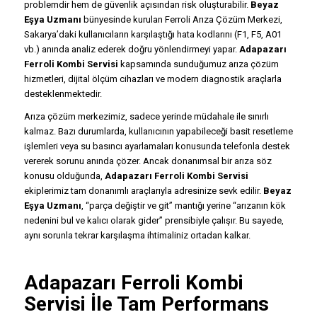
problemdir hem de güvenlik açısından risk oluşturabilir.
Beyaz
Eşya Uzmanı
bünyesinde kurulan Ferroli Arıza Çözüm Merkezi,
Sakarya’daki kullanıcıların karşılaştığı hata kodlarını (F1, F5, A01
vb.) anında analiz ederek doğru yönlendirmeyi yapar.
Adapazarı
Ferroli Kombi Servisi
kapsamında sunduğumuz arıza çözüm
hizmetleri, dijital ölçüm cihazları ve modern diagnostik araçlarla
desteklenmektedir.
Arıza çözüm merkezimiz, sadece yerinde müdahale ile sınırlı
kalmaz. Bazı durumlarda, kullanıcının yapabileceği basit resetleme
işlemleri veya su basıncı ayarlamaları konusunda telefonla destek
vererek sorunu anında çözer. Ancak donanımsal bir arıza söz
konusu olduğunda,
Adapazarı Ferroli Kombi Servisi
ekiplerimiz tam donanımlı araçlarıyla adresinize sevk edilir.
Beyaz
Eşya Uzmanı
, “parça değiştir ve git” mantığı yerine “arızanın kök
nedenini bul ve kalıcı olarak gider” prensibiyle çalışır. Bu sayede,
aynı sorunla tekrar karşılaşma ihtimaliniz ortadan kalkar.
Adapazarı Ferroli Kombi
Servisi İle Tam Performans