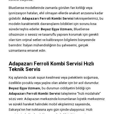
BlueSense modellerinde zamanla görülen fan kirliliği veya
iyonizasyon hataları, ehil olmayan ellerde anakart arızasına kadar
gidebilir.
Adapazarı Ferroli Kombi Servisi
teknisyenlerimiz, bu
modelin karakteristik davranışlarını bildikleri için sorunu kısa
sürede teşhis ederler.
Beyaz Eşya Uzmanı
, BlueSense
cihazınızın o sessiz ve tasarruflu yapısını korumak için gerekli
olan tüm orijinal setleri ve kalibrasyon bilgilerini bünyesinde
barındırır. İtalyan mühendisliğinin bu şaheserini, gerçek
uzmanlarına emanet edin.
Adapazarı Ferroli Kombi Servisi Hızlı
Teknik Servis
Kış aylarında sıcak suyun kesilmesi veya peteklerin soğuması,
özellikle çocuklu veya yaşlısı olan aileler için bir acil durumdur.
Beyaz Eşya Uzmanı
, bu durumun ciddiyetini bildiği için
Adapazarı Ferroli Kombi Servisi
taleplerine “hızlı müdahale”
sözü verir. Adapazarı merkezinde konumlanan lojistik merkezimiz
ve sürekli hareket halindeki mobil ekiplerimiz sayesinde,
Sakarya’nın her noktasına aynı gün içinde ulaşıyoruz. Hızlı