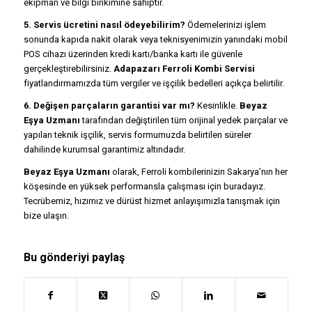
ekipman ve bilgi birikimine sahiptir.
5. Servis ücretini nasıl ödeyebilirim?
Ödemelerinizi işlem
sonunda kapıda nakit olarak veya teknisyenimizin yanındaki mobil
POS cihazı üzerinden kredi kartı/banka kartı ile güvenle
gerçekleştirebilirsiniz.
Adapazarı Ferroli Kombi Servisi
fiyatlandırmamızda tüm vergiler ve işçilik bedelleri açıkça belirtilir.
6. Değişen parçaların garantisi var mı?
Kesinlikle.
Beyaz
Eşya Uzmanı
tarafından değiştirilen tüm orijinal yedek parçalar ve
yapılan teknik işçilik, servis formumuzda belirtilen süreler
dahilinde kurumsal garantimiz altındadır.
Beyaz Eşya Uzmanı
olarak, Ferroli kombilerinizin Sakarya’nın her
köşesinde en yüksek performansla çalışması için buradayız.
Tecrübemiz, hızımız ve dürüst hizmet anlayışımızla tanışmak için
bize ulaşın.
Bu gönderiyi paylaş