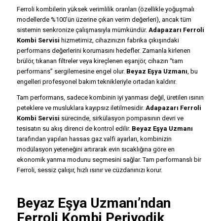
Ferroli kombilerin yüksek verimlilik oranları (özellikle yoğuşmalı
modellerde %100’ün üzerine çıkan verim değerleri), ancak tüm
sistemin senkronize çalışmasıyla mümkündür.
Adapazarı Ferroli
Kombi Servisi
hizmetimiz, cihazınızın fabrika çıkışındaki
performans değerlerini korumasını hedefler. Zamanla kirlenen
brülör, tıkanan filtreler veya kireçlenen eşanjör, cihazın “tam
performans” sergilemesine engel olur.
Beyaz Eşya Uzmanı
, bu
engelleri profesyonel bakım teknikleriyle ortadan kaldırır.
Tam performans, sadece kombinin iyi yanması değil, üretilen ısının
peteklere ve musluklara kayıpsız iletilmesidir.
Adapazarı Ferroli
Kombi Servisi
sürecinde, sirkülasyon pompasının devri ve
tesisatın su akış direnci de kontrol edilir.
Beyaz Eşya Uzmanı
tarafından yapılan hassas gaz valfi ayarları, kombinizin
modülasyon yeteneğini artırarak evin sıcaklığına göre en
ekonomik yanma modunu seçmesini sağlar. Tam performanslı bir
Ferroli, sessiz çalışır, hızlı ısınır ve cüzdanınızı korur.
Beyaz Eşya Uzmanı’ndan
Ferroli Kombi Periyodik