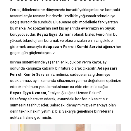
Ferroli, iklimlendirme dünyasında inovatif yaklaşımları ve kompakt
tasarımlarıyla tanınan bir devdir. Özellikle yoğuşmalı teknolojiye
geçiş sürecinde sunduğu BlueSense gibi modellerle fark yaratan
bu marka, Adapazarı’nın sert kış aylarında evlerimizin en büyük
koruyucusudur.
Beyaz Eşya Uzmanı
olarak bizler, Ferroli’nin bu
yüksek teknolojisini korumak ve olası arızaları en hızlı şekilde
gidermek amacıyla
Adapazarı Ferroli Kombi Servisi
ağımızı her
geçen gün güçlendiriyoruz.
Isınma sistemlerinde yaşanan en küçük bir verim kaybı, ay
sonunda karşınıza kabarık bir fatura olarak çıkabilir.
Adapazarı
Ferroli Kombi Servisi
hizmetimiz, sadece arıza gidermeye
odaklanmaz; aynı zamanda cihazınızın yanma değerlerini optimize
ederek minimum yakıtla maksimum ısı elde etmenizi sağlar.
Beyaz Eşya Uzmanı
, “İtalyan Şıklığına Uzman Bakım”
felsefesiyle hareket ederek, evinizdeki konforun kesintisiz
sürmesini taahhüt eder. Sahadaki deneyimimiz ve markaya olan
derin teknik hakimiyetimiz, bizi Sakarya genelinde bir referans
noktası haline getirmiştir.