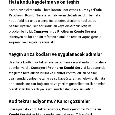
Hata kodu kaydetme ve ön teşhis
Kombinizin ekranındaki hata kodunu not etmek
Cumayeri’nde
Protherm Kombi Servisi
için ilk ve en değerli veridir. Her hata
kodu farklı bir arıza alanına işaret eder; ateşleme kodları, su
basıncı uyarıları, sensör sorunları veya elektronik iletişim
problemleri gibi.
Cumayeri’nde Protherm Kombi Servisi
teknisyenleri bu kodları referans alarak ön teşhisi yapar, gerekli
ekipman ve parçaları yanına alır.
Yaygın arıza kodları ve uygulanacak adımlar
Bazı hata kodları sık tekrarlanır ve bunlara karşı standart müdahale
adımları vardır.
Cumayeri Protherm Kombi Servisi
kapsamında
ateşleme hatalarında brülör ve elektrot kontrolleri; su basıncı
uyarılarında genleşme tankı ve su kaçağı taraması; elektronik hata
kodlarında ise kart bağlantıları ve yazılım güncellemesi ilk adımlar
olarak atılır. Bu planlı yaklaşım, müdahalenin etkisini artırır.
Kod tekrar ediyor mu? Kalıcı çözümler
Eğer aynı hata kodu tekrar ediyorsa,
Cumayeri’nde Protherm
Kombi Servisi
ekibi kök neden analizi yapar. Tek seferlik