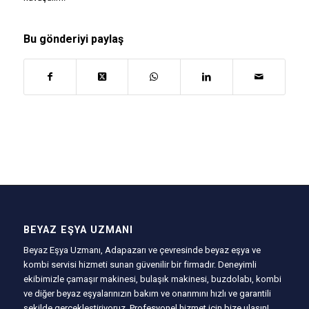
Bu gönderiyi paylaş
BEYAZ EŞYA UZMANI
Beyaz Eşya Uzmanı, Adapazarı ve çevresinde beyaz eşya ve
kombi servisi hizmeti sunan güvenilir bir firmadır. Deneyimli
ekibimizle çamaşır makinesi, bulaşık makinesi, buzdolabı, kombi
ve diğer beyaz eşyalarınızın bakım ve onarımını hızlı ve garantili
şekilde gerçekleştiriyoruz. Profesyonel hizmet için bize ulaşın!