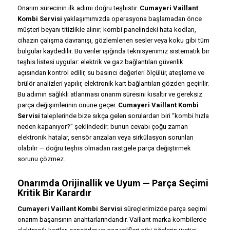
Onarım sürecinin ilk adımı doğru teşhistir.
Cumayeri Vaillant
Kombi Servisi
yaklaşımımızda operasyona başlamadan önce
müşteri beyanı titizlikle alınır; kombi panelindeki hata kodları,
cihazın çalışma davranışı, gözlemlenen sesler veya koku gibi tüm
bulgular kaydedilir. Bu veriler ışığında teknisyenimiz sistematik bir
teşhis listesi uygular: elektrik ve gaz bağlantıları güvenlik
açısından kontrol edilir, su basıncı değerleri ölçülür, ateşleme ve
brülör analizleri yapılır, elektronik kart bağlantıları gözden geçirilir.
Bu adımın sağlıklı atlanması onarım süresini kısaltır ve gereksiz
parça değişimlerinin önüne geçer.
Cumayeri Vaillant Kombi
Servisi
taleplerinde bize sıkça gelen sorulardan biri “kombi hızla
neden kapanıyor?” şeklindedir; bunun cevabı çoğu zaman
elektronik hatalar, sensör arızaları veya sirkülasyon sorunları
olabilir — doğru teşhis olmadan rastgele parça değiştirmek
sorunu çözmez.
Onarımda Orijinallik ve Uyum — Parça Seçimi
Kritik Bir Karardır
Cumayeri Vaillant Kombi Servisi
süreçlerimizde parça seçimi
onarım başarısının anahtarlarındandır. Vaillant marka kombilerde