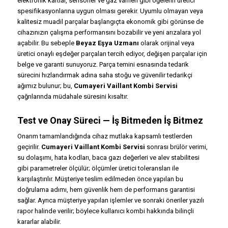
elektronik kartlar, sensörler ve gaz valfleri gibi öğelerin üretici
spesifikasyonlarına uygun olması gerekir. Uyumlu olmayan veya
kalitesiz muadil parçalar başlangıçta ekonomik gibi görünse de
cihazınızın çalışma performansını bozabilir ve yeni arızalara yol
açabilir. Bu sebeple
Beyaz Eşya Uzmanı
olarak orijinal veya
üretici onaylı eşdeğer parçaları tercih ediyor, değişen parçalar için
belge ve garanti sunuyoruz. Parça temini esnasında tedarik
sürecini hızlandırmak adına saha stoğu ve güvenilir tedarikçi
ağımız bulunur; bu,
Cumayeri Vaillant Kombi Servisi
çağrılarında müdahale süresini kısaltır.
Test ve Onay Süreci — İş Bitmeden İş Bitmez
Onarım tamamlandığında cihaz mutlaka kapsamlı testlerden
geçirilir.
Cumayeri Vaillant Kombi Servisi
sonrası brülör verimi,
su dolaşımı, hata kodları, baca gazı değerleri ve alev stabilitesi
gibi parametreler ölçülür; ölçümler üretici toleransları ile
karşılaştırılır. Müşteriye teslim edilmeden önce yapılan bu
doğrulama adımı, hem güvenlik hem de performans garantisi
sağlar. Ayrıca müşteriye yapılan işlemler ve sonraki öneriler yazılı
rapor halinde verilir; böylece kullanıcı kombi hakkında bilinçli
kararlar alabilir.