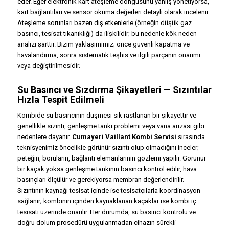
eder. Eğer elektronik kart ateşleme döngüsünü yanlış yönetiyorsa,
kart bağlantıları ve sensör okuma değerleri detaylı olarak incelenir.
Ateşleme sorunları bazen dış etkenlerle (örneğin düşük gaz
basıncı, tesisat tıkanıklığı) da ilişkilidir; bu nedenle kök neden
analizi şarttır. Bizim yaklaşımımız; önce güvenli kapatma ve
havalandırma, sonra sistematik teşhis ve ilgili parçanın onarımı
veya değiştirilmesidir.
Su Basıncı ve Sızdırma Şikayetleri — Sızıntılar
Hızla Tespit Edilmeli
Kombide su basıncının düşmesi sık rastlanan bir şikayettir ve
genellikle sızıntı, genleşme tankı problemi veya vana arızası gibi
nedenlere dayanır.
Cumayeri Vaillant Kombi Servisi
sırasında
teknisyenimiz öncelikle görünür sızıntı olup olmadığını inceler;
peteğin, boruların, bağlantı elemanlarının gözlemi yapılır. Görünür
bir kaçak yoksa genleşme tankının basıncı kontrol edilir, hava
basınçları ölçülür ve gerekiyorsa membran değerlendirilir.
Sızıntının kaynağı tesisat içinde ise tesisatçılarla koordinasyon
sağlanır; kombinin içinden kaynaklanan kaçaklar ise kombi iç
tesisatı üzerinde onarılır. Her durumda, su basıncı kontrolü ve
doğru dolum prosedürü uygulanmadan cihazın sürekli