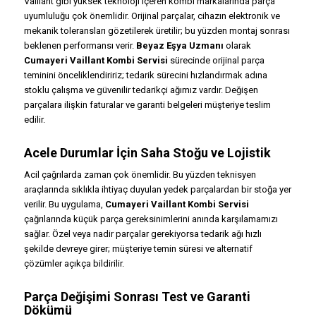
Vaillant gibi yüksek teknoloji içeren kombi markalarında parça
uyumluluğu çok önemlidir. Orijinal parçalar, cihazın elektronik ve
mekanik toleransları gözetilerek üretilir; bu yüzden montaj sonrası
beklenen performansı verir.
Beyaz Eşya Uzmanı
olarak
Cumayeri Vaillant Kombi Servisi
sürecinde orijinal parça
teminini önceliklendiririz; tedarik sürecini hızlandırmak adına
stoklu çalışma ve güvenilir tedarikçi ağımız vardır. Değişen
parçalara ilişkin faturalar ve garanti belgeleri müşteriye teslim
edilir.
Acele Durumlar İçin Saha Stoğu ve Lojistik
Acil çağrılarda zaman çok önemlidir. Bu yüzden teknisyen
araçlarında sıklıkla ihtiyaç duyulan yedek parçalardan bir stoğa yer
verilir. Bu uygulama,
Cumayeri Vaillant Kombi Servisi
çağrılarında küçük parça gereksinimlerini anında karşılamamızı
sağlar. Özel veya nadir parçalar gerekiyorsa tedarik ağı hızlı
şekilde devreye girer; müşteriye temin süresi ve alternatif
çözümler açıkça bildirilir.
Parça Değişimi Sonrası Test ve Garanti
Dökümü