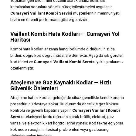
Toplanan geri bildirimler düzenli olarak analiz edilir; sık
karşılaşılan sorunlara yönelik süreç iyileştirmeleri uygulanır.
Cumayeri Vaillant Kombi Servisi
müşterilerinin memnuniyeti,
bizim en önemli performans göstergemizdir.
Vaillant Kombi Hata Kodları — Cumayeri Yol
Haritası
Kombi hata kodları arızanın hangi bölümde olduğunu hızlıca
bildirir; doğru kod doğru müdahale demektir. Aşağıda sık görülen
kod türleri ve
Cumayeri Vaillant Kombi Servisi
yaklaşımlarımız
özetlenmiştir.
Ateşleme ve Gaz Kaynaklı Kodlar — Hızlı
Güvenlik Önlemleri
Ateşleme hatası kodları geldiğinde cihaz genellikle kendi koruma
prosedürünü devreye sokar. Bu durumda öncelikle gaz kokusu
kontrolü ve güvenli kapatma yapılır.
Cumayeri Vaillant Kombi
Servisi
teknisyeni kodu referans alarak brülör, elektrot, gaz
vanası ve elektronik kart kontrollerine yönelir. Kod tekrar ediyorsa
kök neden araştırılır; tesisat problemleri veya gaz basınç
dalgalanmaları incelenir.